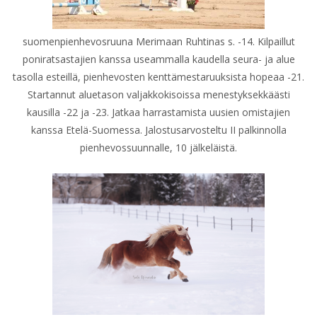
suomenpienhevosruuna Merimaan Ruhtinas s. -14. Kilpaillut
poniratsastajien kanssa useammalla kaudella seura- ja alue
tasolla esteillä, pienhevosten kenttämestaruuksista hopeaa -21.
Startannut aluetason valjakkokisoissa menestyksekkäästi
kausilla -22 ja -23. Jatkaa harrastamista uusien omistajien
kanssa Etelä-Suomessa. Jalostusarvosteltu II palkinnolla
pienhevossuunnalle, 10 jälkeläistä.