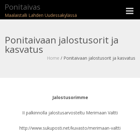
Ponitaivas
Toggle
Maalaistalli Lahden Uudessakylässä
naviga
Ponitaivaan jalostusorit ja
kasvatus
Home
/
Ponitaivaan jalostusorit ja kasvatus
Jalostusorimme
II palkinnolla jalostusarvosteltu Merimaan Valtti
http://www.sukuposti.net/kuvasto/merimaan-valtti