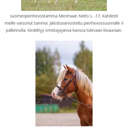
suomenpienhevostamma Merimaan Neito s. -17. Kahdesti
meille varsonut tamma. Jalostusarvosteltu pienhevossuunnalle II
palkinnolla. Keskittyy omistajajansa kanssa tulevaan kisauraan.