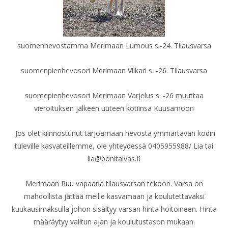
suomenhevostamma Merimaan Lumous s.-24. Tilausvarsa
suomenpienhevosori Merimaan Viikari s. -26. Tilausvarsa
suomepienhevosori Merimaan Varjelus s. -26 muuttaa
vieroituksen jälkeen uuteen kotiinsa Kuusamoon
Jos olet kiinnostunut tarjoamaan hevosta ymmärtävän kodin
tuleville kasvateillemme, ole yhteydessä 0405955988/ Lia tai
lia@ponitaivas.fi
Merimaan Ruu vapaana tilausvarsan tekoon. Varsa on
mahdollista jättää meille kasvamaan ja koulutettavaksi
kuukausimaksulla johon sisältyy varsan hinta hoitoineen. Hinta
määräytyy valitun ajan ja koulutustason mukaan.