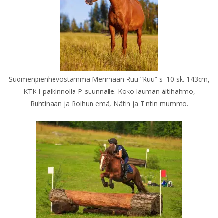
Suomenpienhevostamma Merimaan Ruu ”Ruu” s.-10 sk. 143cm,
KTK I-palkinnolla P-suunnalle. Koko lauman äitihahmo,
Ruhtinaan ja Roihun emä, Nätin ja Tintin mummo.