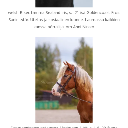
welsh B sec tamma Sealand Iris, s. -21 isä Goldencoast Eros.
Sanin tytär. Utelias ja sosiaalinen luonne. Laumassa kaikkien
kanssa pörräilijä. om Anni Nirkko
Suomenpienhevostamma Merimaan Nätti s. 1.6.-20 Ihana