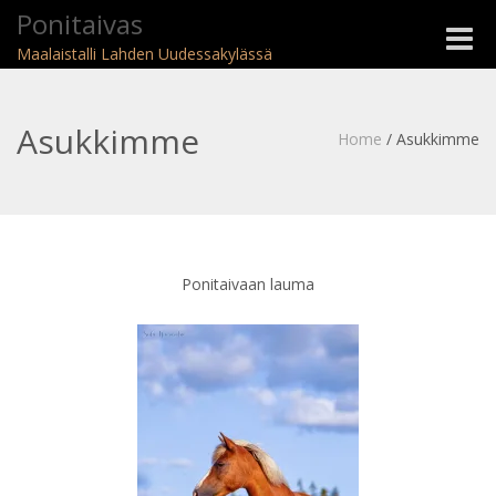
Ponitaivas
Toggle
Maalaistalli Lahden Uudessakylässä
naviga
Asukkimme
Home
/
Asukkimme
Ponitaivaan lauma