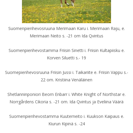
Suomenpienhevosruuna Merimaan Karu i. Merimaan Raju, e.
Merimaan Neito s. -21 om Ida Qvintus
Suomenpienhevostamma Friisin Sinetti i. Friisin Kultapiisku e.
Korven Siluetti s.- 19
Suomepienhevosruuna Friisin Jussi i. Taikariite e. Friisin Vappu s.-
22 om. Kristiina Venäläinen
Shetlanninponiori Beorn Enbarr i. White Knight of Northstar e.
Norrgårdens Cikoria s. -21 om. Ida Qvintus ja Eveliina Väärä
Suomenpienhevostamma Kuuterneito i. Kuukson Kaipaus e.
Kiurun Kipinä s. -24