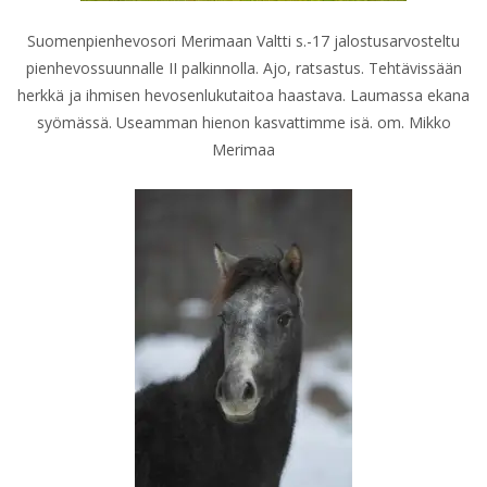
Suomenpienhevosori Merimaan Valtti s.-17 jalostusarvosteltu
pienhevossuunnalle II palkinnolla. Ajo, ratsastus. Tehtävissään
herkkä ja ihmisen hevosenlukutaitoa haastava. Laumassa ekana
syömässä. Useamman hienon kasvattimme isä. om. Mikko
Merimaa