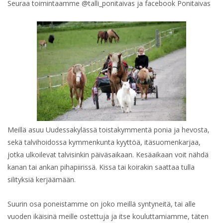
Seuraa toimintaamme @talli_ponitaivas ja facebook Ponitaivas
Meillä asuu Uudessakylässä toistakymmentä ponia ja hevosta,
sekä talvihoidossa kymmenkunta kyyttöä, itäsuomenkarjaa,
jotka ulkoilevat talvisinkin päiväsaikaan. Kesäaikaan voit nähdä
kanan tai ankan pihapiirissä. Kissa tai koirakin saattaa tulla
silityksiä kerjäämään.
Suurin osa poneistamme on joko meillä syntyneitä, tai alle
vuoden ikäisinä meille ostettuja ja itse kouluttamiamme, täten