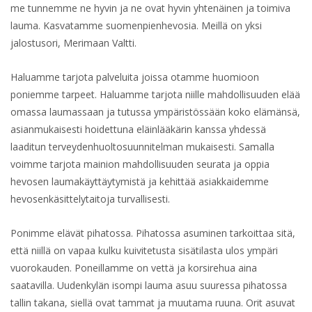
me tunnemme ne hyvin ja ne ovat hyvin yhtenäinen ja toimiva
lauma. Kasvatamme suomenpienhevosia. Meillä on yksi
jalostusori, Merimaan Valtti.
Haluamme tarjota palveluita joissa otamme huomioon
poniemme tarpeet. Haluamme tarjota niille mahdollisuuden elää
omassa laumassaan ja tutussa ympäristössään koko elämänsä,
asianmukaisesti hoidettuna eläinlääkärin kanssa yhdessä
laaditun terveydenhuoltosuunnitelman mukaisesti. Samalla
voimme tarjota mainion mahdollisuuden seurata ja oppia
hevosen laumakäyttäytymistä ja kehittää asiakkaidemme
hevosenkäsittelytaitoja turvallisesti.
Ponimme elävät pihatossa. Pihatossa asuminen tarkoittaa sitä,
että niillä on vapaa kulku kuivitetusta sisätilasta ulos ympäri
vuorokauden. Poneillamme on vettä ja korsirehua aina
saatavilla. Uudenkylän isompi lauma asuu suuressa pihatossa
tallin takana, siellä ovat tammat ja muutama ruuna. Orit asuvat