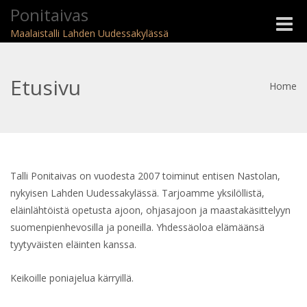
Ponitaivas
Toggle
Maalaistalli Lahden Uudessakylässä
naviga
Etusivu
Home
Talli Ponitaivas on vuodesta 2007 toiminut entisen Nastolan,
nykyisen Lahden Uudessakylässä. Tarjoamme yksilöllistä,
eläinlähtöistä opetusta ajoon, ohjasajoon ja maastakäsittelyyn
suomenpienhevosilla ja poneilla. Yhdessäoloa elämäänsä
tyytyväisten eläinten kanssa.
Keikoille poniajelua kärryillä.