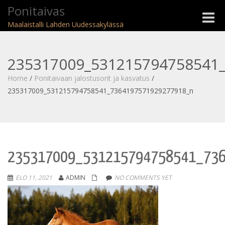
Ponitaivas
Toggle
Maalaistalli Lahden Uudessakylässä
naviga
235317009_531215794758541
Home
/
Ponitaivaan jalostusorit ja kasvatus
/
235317009_531215794758541_7364197571929277918_n
235317009_531215794758541_73
ELO 11, 2021
ADMIN
NO COMMENTS YET