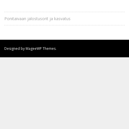
Ponitaivaan jalostusorit ja kasvatus
Designed by MageeWP Themes.