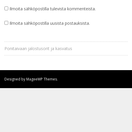
Ilmoita sähköpostilla tulevista kommenteista.
Ilmoita sähköpostilla uusista postauksista.
Ponitaivaan jalostusorit ja kasvatus
Designed by MageeWP Themes.