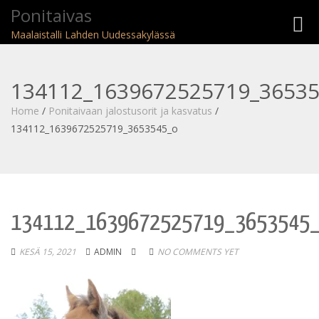
Ponitaivas
Toggl
Maalaistalli Lahden Uudessakylässä
navig
134112_1639672525719_36535
Home
/
Ponitaivaan jalostusorit ja kasvatus
/
134112_1639672525719_3653545_o
134112_1639672525719_3653545
KESÄ 15, 2021
ADMIN
NO COMMENTS YET