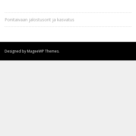
Ponitaivaan jalostusorit ja kasvatus
Designed by MageeWP Themes.