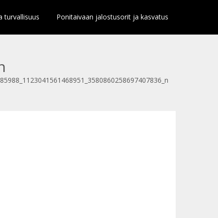
a turvallisuus
Ponitaivaan jalostusorit ja kasvatus
n
85988_1123041561468951_3580860258697407836_n