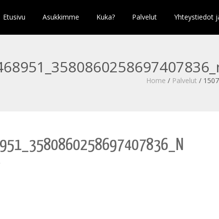
Etusivu
Asukkimme
Kuka?
Palvelut
Yhteystiedot j
468951_3580860258697407836_
Home
/
Palvelut
/
1507
951_3580860258697407836_N