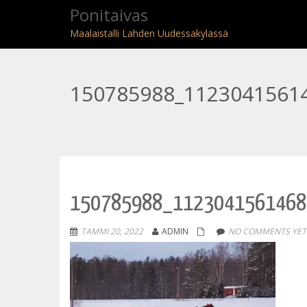
Ponitaivas
Maalaistalli Lahden Uudessakylässä
150785988_1123041561
150785988_1123041561468
TAMMI 20, 2022
ADMIN
NO COMMENTS YET