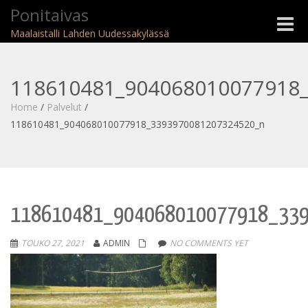
Ponitaivas
Toggle
Maalaistalli Lahden Uudessakylässä
naviga
118610481_904068010077918
Home
/
Palvelut
/
118610481_904068010077918_3393970081207324520_n
118610481_904068010077918_33
TOUKO 27, 2021
ADMIN
NO COMMENTS YET