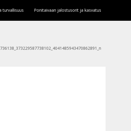
a turvallisuus
Ponitaivaan jalostusorit ja kasvatus
736138_373229587738102_4041485943470862891_n