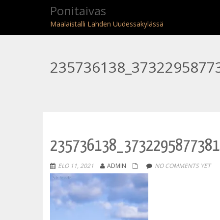
Ponitaivas
Maalaistalli Lahden Uudessakylässä
235736138_3732295877
235736138_3732295877381
ELO 11, 2021
ADMIN
NO COMMENTS YET