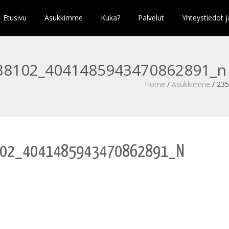
Etusivu
Asukkimme
Kuka?
Palvelut
Yhteystiedot j
38102_4041485943470862891_n
Home
/
Asukkimme
/
235
02_4041485943470862891_N